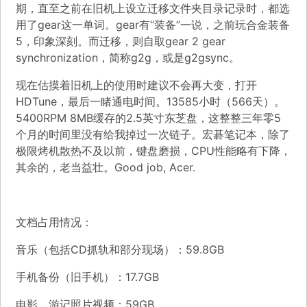
期，直至之前在旧机上设立迁移文件夹目录记录时，都选
用了gear这一单词。gear有“装备”一说，之前玩合金装备
5，印象深刻。而迁移，则自取gear 2 gear
synchronization，简称g2g，或是g2gsync。
现在估摸着旧机上的使用时建议不会再大变，打开
HDTune，最后一睹通电时间。13585小时（566天）。
5400RPM 8MB缓存的2.5英寸东芝盘，这整整三年零5
个月的时间里没有给我掉过一次链子。宏碁笔记本，除了
极限烤机散热不及以前，键盘磨损，CPU性能略有下降，
其余的，老当益壮。Good job, Acer.
文档占用情况：
音乐（包括CD抓轨和部分现场）：59.8GB
手机备份（旧手机）：17.7GB
电影、游记照片视频：59GB