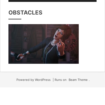
频
播
OBSTACLES
放
器
Powered by WordPress
|
Runs on
Beam Theme
.