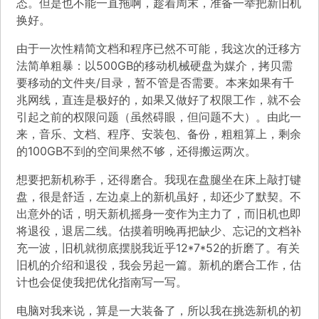
态。但是也不能一直拖啊，趁着周末，准备一举把新旧机
换好。
由于一次性精简文档和程序已然不可能，我这次的迁移方
法简单粗暴：以500GB的移动机械硬盘为媒介，拷贝需
要移动的文件夹/目录，暂不管是否需要。本来如果有千
兆网线，直连是极好的，如果又做好了权限工作，就不会
引起之前的权限问题（虽然碍眼，但问题不大）。由此一
来，音乐、文档、程序、安装包、备份，粗粗算上，剩余
的100GB不到的空间果然不够，还得搬运两次。
想要把新机称手，还得磨合。我现在盘腿坐在床上敲打键
盘，很是舒适，左边桌上的新机虽好，却还少了默契。不
出意外的话，明天新机摇身一变作为主力了，而旧机也即
将退役，退居二线。估摸着明晚再把缺少、忘记的文档补
充一波，旧机就彻底摆脱我近乎12*7*52的折磨了。有关
旧机的介绍和退役，我会另起一篇。新机的磨合工作，估
计也会促使我把优化指南写一写。
电脑对我来说，算是一大装备了，所以我在挑选新机的初