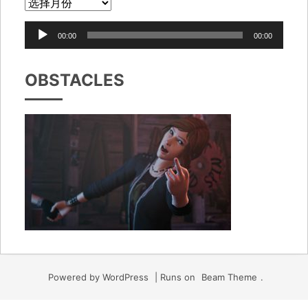
音
00:00
00:00
频
播
OBSTACLES
放
器
Powered by WordPress
|
Runs on
Beam Theme
.