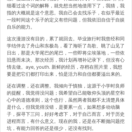
细看过这个词的解释，就先想当然地借用下了，我猜，我
指的大概就是这个意思。我自己会去找乐子，在似乎最近
一段时间这个乐子的定义有些问题，但我依旧自信于自娱
自乐的能力。
这次漫游没有目的，累了就回去。毕业旅行时我曾经和同
学结伴去了舟山和东极岛，看了海听了岛歌、眺了山见了
日出，那是大学尾巴的尾巴，一些即将尘埃落地，一些依
旧悬而未决。那次经历，我计划再增补记录下，但没有心
情去做。aye, youth. 新鲜的经历，存档在照片里，我想
要是把它们都打印出来，怕是活力和自信都要溢出来的。
还在调整，还在调整。我倾向于慎独，这源于小学时良师
的提醒，我觉得没问题；我希望自己能敬仰头顶的星空和
心中的道德准则，这个也行，虽然两者我都不太清楚具体
是什么，但我觉得没错，是要累一点，如果想多动动脑
子，探寻下三问，好好考虑下，对于自己而言，对于历史
进程而言，有什么意义。现在的我，还是在不断抛问题挖
坑，有能力回答的还是很少，还没有找到。