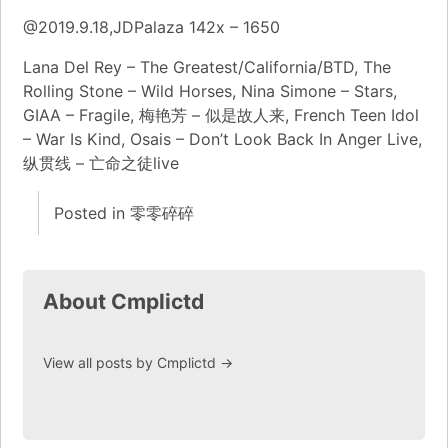
@2019.9.18,JDPalaza 142x – 1650
Lana Del Rey – The Greatest/California/BTD, The
Rolling Stone – Wild Horses, Nina Simone – Stars,
GIAA – Fragile, 梅艳芳 – 似是故人来, French Teen Idol
– War Is Kind, Osais – Don’t Look Back In Anger Live,
纵贯线 – 亡命之徒live
Posted in
零零碎碎
About Cmplictd
View all posts by Cmplictd
→