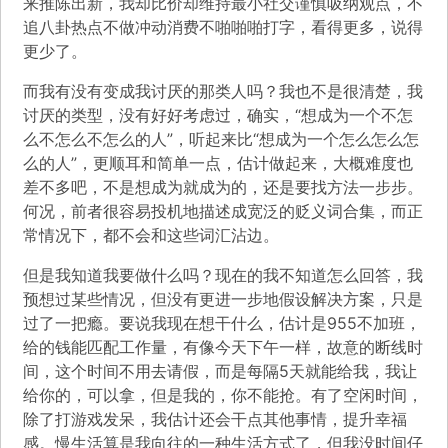
来推陈出新，我却比价却维持最小社交谨慎吸纳观点，不
追八卦热点不做冲动消费不啪啪啪打字，看得更多，说得
更少了。
而我有没有变成我讨厌的那类人吗？我也不是很清楚，我
讨厌的类型，没有好好考虑过，确实，“想成为一个不怎
么不怎么不怎么的人”，听起来比“想成为一个怎么怎么怎
么的人”，更顺耳和简单一点，估计做起来，大概难度也
差不多吧，不是想成为就成为的，还是要找方法一步步。
何况，前者很容易投机地描述成宽泛的贬义词合集，而正
常情况下，都不会和这些词汇沾边。
但是我知道我要做什么吗？现在的我不知道怎么回答，我
预想过某些情况，但没有更进一步地假设解决方案，只是
过了一把瘾。要说我现在想干什么，估计是955不加班，
给的钱能匹配工作量，有像今天下午一样，故意的断线时
间，这个时间不用去请假，而是每隔5天就能给我，我让
给你的，可以拿，但是我的，你不能抢。有了空闲时间，
除了打游戏发呆，我估计还会干点其他事情，提升幸福
感。慢生活算是我向往的一种生活方式了，但我没时间仔