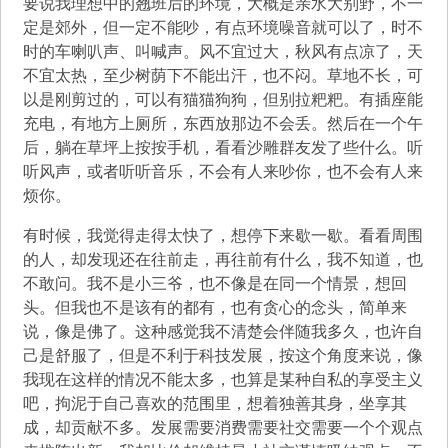
要说我理想中的翘班后的环境，大概是亲水大别野，不一
定是郊外，但一定不能吵，有点环境噪音就可以了，时不
时的车喇叭声、叫喊声。风不宜过大，秋风有点凉了，天
不宜太热，至少树荫下不能出汗，也不闷。草地不长，可
以是刚剪过的，可以有猫猫狗狗，但别拉粑粑。有插座能
充电，有地方上厕所，东西放那边不会丢。然后在一个午
后，躺在草坪上按按手机，看看沙雕群友发了些什么。听
听风声，或者听听音乐，不会有人来吵你，也不会有人来
烦你。
有时候，我觉得走得太快了，想停下来歇一歇。看看周围
的人，却发现还在往前走，再往前有什么，我不知道，也
不敢问。我不是小三爷，也不像是在同一个情景，想回
头。但我也不是该有的都有，也有贪心的念头，简单来
说，像是佛了。这种感觉我不清楚会伴随我多久，也许自
己是舒服了，但是不利于科技发展，按这个角度来说，像
我现在这样的情况不能太多，也算是某种自私的享受主义
吧，拘泥于自己喜欢的范围里，想着独善其身，坐享其
成，却贡献不多。发展需要消费需要社交需要一个个观点