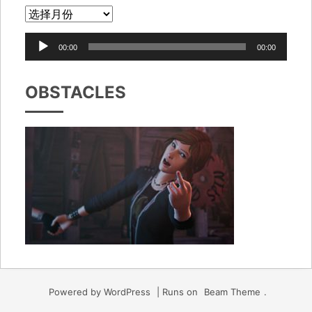
音
00:00
00:00
频
播
OBSTACLES
放
器
Powered by WordPress
|
Runs on
Beam Theme
.