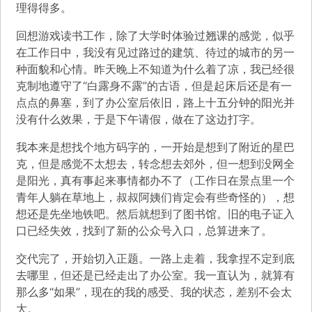
理得得多。
回想游戏读书工作，除了大学时体验过翘课的感觉，似乎
在工作日中，我没有见过路过的建筑、待过的城市的另一
种面貌和心情。昨天晚上不知道为什么着了凉，我已经很
克制地遵守了“白露身不露”的古语，但是起床后还是有一
点点的鼻塞，到了办公室后依旧，路上十五分钟的阳光并
没有什么效果，于是下午请假，做在了这边打字。
我本来是想找个地方码字的，一开始是想到了附近的星巴
克，但是感觉不太想去，转念想去郊外，但一想到没网全
是阳光，真有事起来事情都办不了（工作日在景点里一个
青年人躺在草地上，叔叔阿姨们肯定会有些奇怪的），想
想还是先坐地铁吧。然后就想到了图书馆。旧的电子证入
口已经失效，找到了新的公众号入口，总算进来了。
交代完了，开始切入正题。一路上走着，我拿捏不定到底
去哪里，但还是已经走出了办公室。我一直认为，就算有
那么多“如果”，现在的我的感受、我的状态，差别不会太
大。