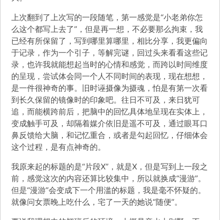
上次翻到了上次写的一段随笔，第一感觉是“小老弟你怎
么这个都写上去了”，但是再一想，不必要那么拘束，我
已经有所保留了，写到哪里算哪里，相比分享，我更偏向
于记录，作为一个引子，等解完谜，回过头来看看这些记
录，也许我就能想起当时的心情和感觉，而跨以时间维度
的呈现，尝试体会同一个人不同时间的表现，现在想想，
是一件很神奇的事。旧时诬摄像为摄魂，怕是有第一次看
到长久保留的镜像时的印象吧。往日不可及，来日犹可
追，而能横跨前后，把脑中的回忆具体地呈现在实体上，
变成触手可及，却隔着媒介依旧是遥不可及，通过眼耳口
鼻反馈给大脑，和记忆重合，或者是勾起回忆，仔细体会
这个过程，是有点神奇的。
我原来起的标题的是“片段X”，就是X，但是写到上一段之
前，感觉这次的内容还算比较集中，所以就换成“漫游”。
但是“漫游”会变成下一个用滥的标题，我是毫不怀疑的。
就像问女票晚上吃什么，宅了一天的她说“随便”。