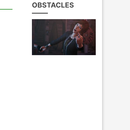
OBSTACLES
放
/
器
下
箭
头
键
来
增
高
或
降
低
音
量。