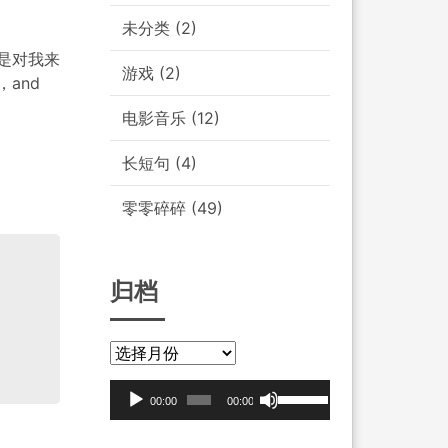
未分类
(2)
是对我来
游戏
(2)
and
电影音乐
(12)
长短句
(4)
零零碎碎
(49)
归档
归
档
音
使
00:00
00:00
频
用
播
上