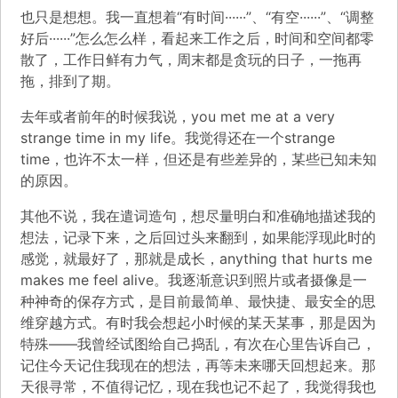
也只是想想。我一直想着“有时间······”、“有空······”、“调整
好后······”怎么怎么样，看起来工作之后，时间和空间都零
散了，工作日鲜有力气，周末都是贪玩的日子，一拖再
拖，排到了期。
去年或者前年的时候我说，you met me at a very
strange time in my life。我觉得还在一个strange
time，也许不太一样，但还是有些差异的，某些已知未知
的原因。
其他不说，我在遣词造句，想尽量明白和准确地描述我的
想法，记录下来，之后回过头来翻到，如果能浮现此时的
感觉，就最好了，那就是成长，anything that hurts me
makes me feel alive。我逐渐意识到照片或者摄像是一
种神奇的保存方式，是目前最简单、最快捷、最安全的思
维穿越方式。有时我会想起小时候的某天某事，那是因为
特殊——我曾经试图给自己捣乱，有次在心里告诉自己，
记住今天记住我现在的想法，再等未来哪天回想起来。那
天很寻常，不值得记忆，现在我也记不起了，我觉得我也