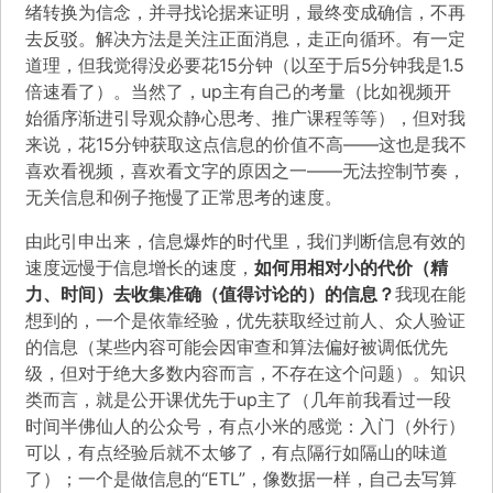
绪转换为信念，并寻找论据来证明，最终变成确信，不再
去反驳。解决方法是关注正面消息，走正向循环。有一定
道理，但我觉得没必要花15分钟（以至于后5分钟我是1.5
倍速看了）。当然了，up主有自己的考量（比如视频开
始循序渐进引导观众静心思考、推广课程等等），但对我
来说，花15分钟获取这点信息的价值不高——这也是我不
喜欢看视频，喜欢看文字的原因之一——无法控制节奏，
无关信息和例子拖慢了正常思考的速度。
由此引申出来，信息爆炸的时代里，我们判断信息有效的
速度远慢于信息增长的速度，
如何用相对小的代价（精
力、时间）去收集准确（值得讨论的）的信息？
我现在能
想到的，一个是依靠经验，优先获取经过前人、众人验证
的信息（某些内容可能会因审查和算法偏好被调低优先
级，但对于绝大多数内容而言，不存在这个问题）。知识
类而言，就是公开课优先于up主了（几年前我看过一段
时间半佛仙人的公众号，有点小米的感觉：入门（外行）
可以，有点经验后就不太够了，有点隔行如隔山的味道
了）；一个是做信息的“ETL”，像数据一样，自己去写算