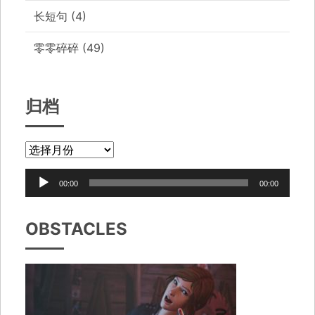
长短句
(4)
零零碎碎
(49)
归档
音
00:00
00:00
频
播
OBSTACLES
放
器