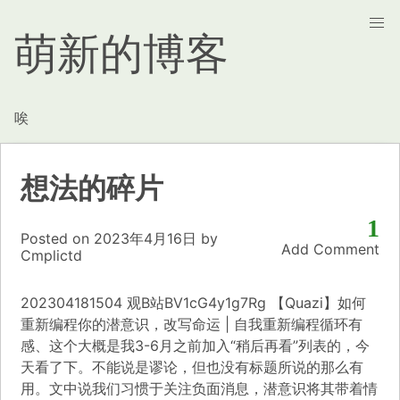
萌新的博客
唉
想法的碎片
1
Posted on
2023年4月16日
by
Add Comment
Cmplictd
202304181504 观B站BV1cG4y1g7Rg
【Quazi】如何
重新编程你的潜意识，改写命运 | 自我重新编程循环
有
感、这个大概是我3-6月之前加入“稍后再看”列表的，今
天看了下。不能说是谬论，但也没有标题所说的那么有
用。文中说我们习惯于关注负面消息，潜意识将其带着情