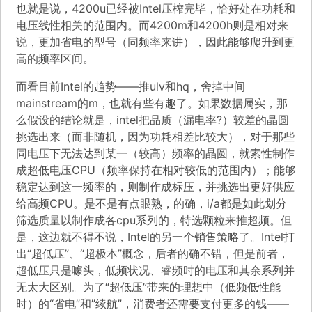
也就是说，4200u已经被Intel压榨完毕，恰好处在功耗和
电压线性相关的范围内。而4200m和4200h则是相对来
说，更加省电的型号（同频率来讲），因此能够爬升到更
高的频率区间。
而看目前Intel的趋势——推ulv和hq，舍掉中间
mainstream的m，也就有些有趣了。如果数据属实，那
么假设的结论就是，intel把品质（漏电率?）较差的晶圆
挑选出来（而非随机，因为功耗相差比较大），对于那些
同电压下无法达到某一（较高）频率的晶圆，就索性制作
成超低电压CPU（频率保持在相对较低的范围内）；能够
稳定达到这一频率的，则制作成标压，并挑选出更好供应
给高频CPU。是不是有点眼熟，的确，i/a都是如此划分
筛选质量以制作成各cpu系列的，特选颗粒来推超频。但
是，这边就不得不说，Intel的另一个销售策略了。Intel打
出“超低压”、“超极本”概念，后者的确不错，但是前者，
超低压只是噱头，低频状况、睿频时的电压和其余系列并
无太大区别。为了“超低压”带来的理想中（低频低性能
时）的“省电”和”续航”，消费者还需要支付更多的钱——