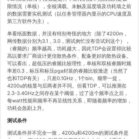
限情况（单核），全核满载、未触及温度墙及功耗墙之前
的数据需要实机测试（以任务管理器内显示的CPU速度及
第三方软件为主）。
单看纸面数据，并没有特别奇怪的地方（除了4200m，
网传数据分别为3.1，3.0，测试匆忙没有尝试到这个），
（睿频的）频率越高，功耗越大，因此TDP会设置得比较
高以要求厂商设计更佳散热条件、配备更好的散热设备。
可以看出，超低压的睿频比较理性，单核和双核睿频时频
率差0.3，标压和标压pga封装的睿频比较激进（当然了
也和TDP有关），只差0.1GHz，1个bin。顺带一提，
4200u的核显与后两者并不同。但看TDP，可以推测在
2.3-3.4GHz之间存在某个阈值，过了这个频率点之后，
每watt性能和频率不再呈线性关系，即随着频率的增加，
功耗会急剧上升。
测试条件
测试条件并不完全一致，4200u和4200m的测试条件是