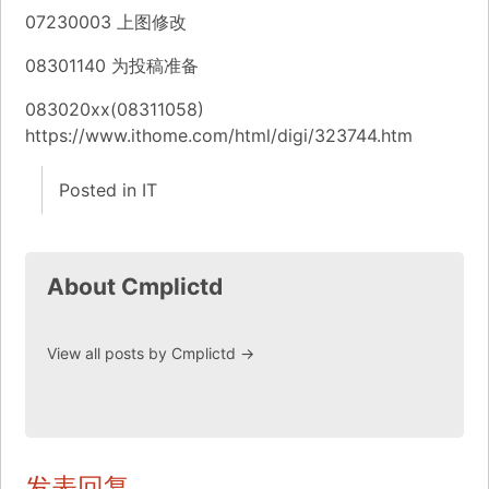
07230003 上图修改
08301140 为投稿准备
083020xx(08311058)
https://www.ithome.com/html/digi/323744.htm
Posted in
IT
About Cmplictd
View all posts by Cmplictd
→
发表回复