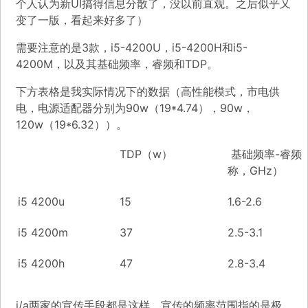
个人认为新UI搞得信息分散了，没以前直观。之后似乎又
变了一版，看起来好多了）
需要注意的是3款，i5-4200U，i5-4200H和i5-
4200M，以及其基础频率，睿频和TDP。
下方表格是我实际情况下的数据（高性能模式，市电供
电，电源适配器分别为90w（19*4.74），90w，
120w（19*6.32））。
TDP（w）
基础频率-睿频
称，GHz）
i5 4200u
15
1.6-2.6
i5 4200m
37
2.5-3.1
i5 4200h
47
2.8-3.4
i/a两家的宣传手段都是这样，宣传的频率范围指的是极